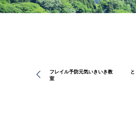
＆認知症予防通
フレイル予防元気いきいき教
と
クラブ
室