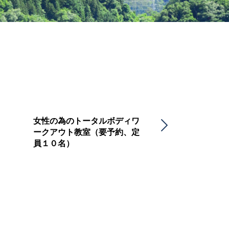
女性の為のトータルボディワ
健康運動指導士
ークアウト教室（要予約、定
教室（要予約、
員１０名）