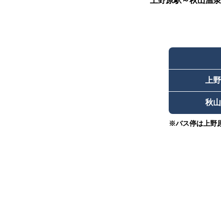
上野原駅～秋山温泉
上野
秋山
※バス停は上野